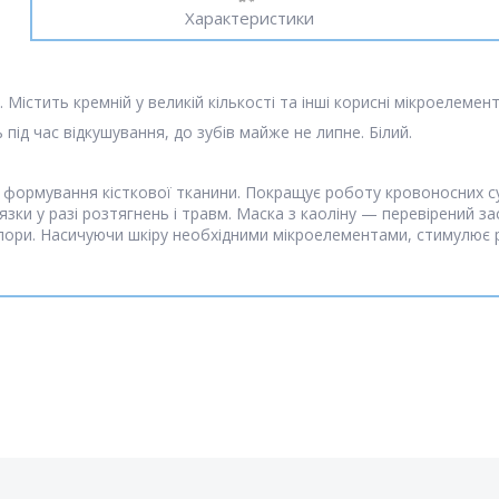
Характеристики
 Містить кремній у великій кількості та інші корисні мікроелемент
ь під час відкушування, до зубів майже не липне. Білий.
 формування кісткової тканини. Покращує роботу кровоносних су
язки у разі розтягнень і травм. Маска з каоліну — перевірений за
ори. Насичуючи шкіру необхідними мікроелементами, стимулює р