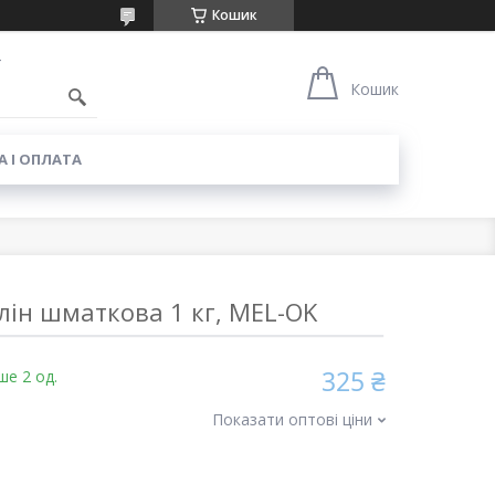
Кошик
4
Кошик
 І ОПЛАТА
лін шматкова 1 кг, MEL-OK
325 ₴
ше 2 од.
Показати оптові ціни