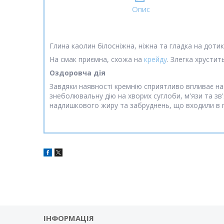
Опис
Глина каолин білосніжна, ніжна та гладка на дотик.
На смак приємна, схожа на
крейду
. Злегка хрустит
Оздоровча дія
Завдяки наявності кремнію сприятливо впливає на
знеболювальну дію на хворих суглоби, м'язи та зв'
надлишкового жиру та забруднень, що входили в п
ІНФОРМАЦІЯ