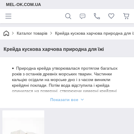
MEL-OK.COM.UA
Каталог товарів
Крейда кускова харчова природна для ї
Крейда кускова харчова природна для їжі
Природна крейда утворювалася протягом багатьох
років з останків древніх морських тварин. Частинки
кальцію осідали на морське дно і з часом виникли
крейдяні поклади. Потім вода відступила і крейда
опинилася на поверхні, створюючи химерні крейдяні
скелі, гори і білосніжні кар'єри. Так з'явилася
Показати все
природна крейда, яку ми всі знаємо.
Існує безліч родовищ крейди. В Україні відомі
Святогорське, Чернігівське, Сумське, Артемівське,
Краматорське родовища. Крейда з цих місць
видобувається і очищається механічним шляхом. З
кожного шматочка дбайливо знімається верхній шар і