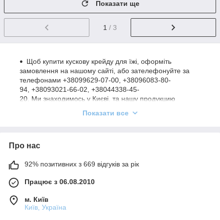
Показати ще
1
/ 3
Щоб купити кускову крейду для їжі, оформіть
замовлення на нашому сайті, або зателефонуйте за
телефонами
+380
99
629-07-00,
+380
96
083-80-
94,
+380
93
021-66-02,
+380
44
338-45-
20.
Ми знаходимось у Києві, та нашу продукцию
Ви можете отримати у будь якому місті України та в
Показати все
інших країнах.
У багатьох жінок бажання поїсти крейду виникає під
час вагітності. Це нормальне явище. Ще наші бабусі та
Про нас
прабабусі свого часу їли крейду, побілку тощо.
Бажання їсти крейду, найчастіше спричинене нестачею
92% позитивних з 669 відгуків за рік
мікро-елементів, які організм намагається заповнити
таким чином.
Працює з 06.08.2010
Існує безліч виробників крейди, але не кожен вид
м. Київ
крейди можна їсти. Для їжі рекомендується лише
Київ, Україна
природна крейда. Вона буває у шматковому чи
пиляному вигляді. Шматки крейди зазвичай мають