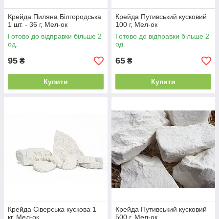
Крейда Пиляна Білгородська
Крейда Путивський кусковий
1 шт. - 36 г, Мел-ок
100 г, Мел-ок
Готово до відправки більше 2
Готово до відправки більше 2
од.
од.
95
65
₴
₴
Купити
Купити
Крейда Сіверська кускова 1
Крейда Путивський кусковий
кг, Мел-ок
500 г, Мел-ок