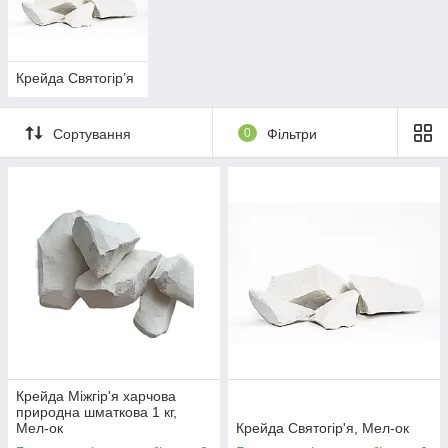
виходить очищена харчова крейда. Саме
таку крейду Ви можете купити в нашому інтернет-
магазині "Мел-ок".
Крейда Святогір’я
Сортування
0
Фільтри
Крейда Міжгір'я харчова
природна шматкова 1 кг,
Мел-ок
Крейда Святогір'я, Мел-ок