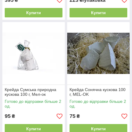
395
223
₴
₴/упаковка
Купити
Купити
Крейда Сумська природна
Крейда Сонячна кускова 100
кускова 100 г, Мел-ок
г, MEL-OK
Готово до відправки більше 2
Готово до відправки більше 2
од.
од.
95
75
₴
₴
Купити
Купити