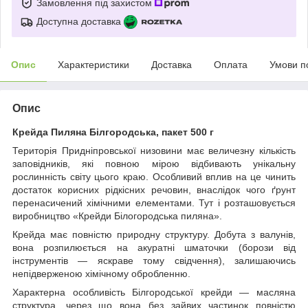
Замовлення під захистом
Доступна доставка
Опис
Характеристики
Доставка
Оплата
Умови п
Опис
Крейда Пиляна Білгородська, пакет 500 г
Територія Придніпровської низовини має величезну кількість
заповідників, які повною мірою відбивають унікальну
рослинність світу цього краю. Особливий вплив на це чинить
достаток корисних рідкісних речовин, внаслідок чого ґрунт
перенасичений хімічними елементами. Тут і розташовується
виробництво «Крейди Білогородська пиляна».
Крейда має повністю природну структуру. Добута з валунів,
вона розпилюється на акуратні шматочки (борози від
інструментів — яскраве тому свідчення), залишаючись
непідверженою хімічному обробленню.
Характерна особливість Білгородської крейди — масляна
структура, через що вона без зайвих частинок повністю