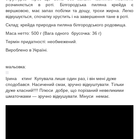
розчиняється в роті. Білгородська пиляна крейда є
вершковою, має запах побілки та дощу, трохи жирна. Легко
відкушується, спочатку хрустить і на завершення тане в роті.
Склад: крейда природна пиляна білгородського родовища.
Маса нетто: 500 г (Вага одного брусочка: 36 г)
Термін придатності: необмежений.
Вироблено в Україні.
мальовка:
Ірина
ктинг Купувала лише один раз, і він мені дуже
сподобався. Насичений смак, зручно відкуштувати. Тільки
дуже класний!!!! Плюси добре, що порізаний невеликими
шматочками — зручно відкушувати. Мінуси немає.