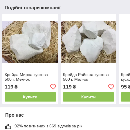
Подібні товари компанії
Крейда Мирна кускова
Крейда Райська кускова
Крей
500 г, Мел-ок
500 г, Мел-ок
куск
119
119
95
₴
₴
Купити
Купити
Про нас
92% позитивних з 669 відгуків за рік