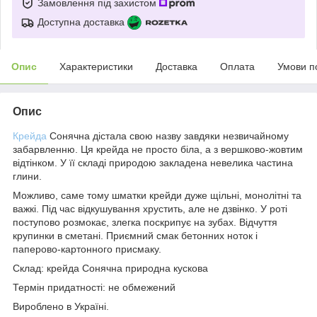
Замовлення під захистом
Доступна доставка
Опис
Характеристики
Доставка
Оплата
Умови п
Опис
Крейда
Сонячна дістала свою назву завдяки незвичайному
забарвленню. Ця крейда не просто біла, а з вершково-жовтим
відтінком. У її складі природою закладена невелика частина
глини.
Можливо, саме тому шматки крейди дуже щільні, монолітні та
важкі. Під час відкушування хрустить, але не дзвінко. У роті
поступово розмокає, злегка поскрипує на зубах. Відчуття
крупинки в сметані. Приємний смак бетонних ноток і
паперово-картонного присмаку.
Склад: крейда Сонячна природна кускова
Термін придатності: не обмежений
Вироблено в Україні.