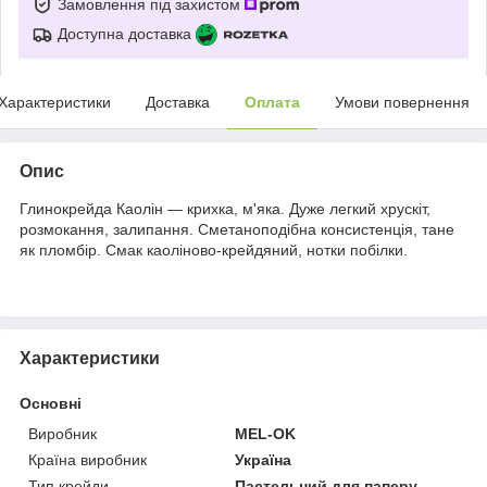
Замовлення під захистом
Доступна доставка
Характеристики
Доставка
Оплата
Умови повернення
Опис
Глинокрейда Каолін — крихка, м'яка. Дуже легкий хрускіт,
розмокання, залипання. Сметаноподібна консистенція, тане
як пломбір. Смак каоліново-крейдяний, нотки побілки.
Характеристики
Основні
Виробник
MEL-OK
Країна виробник
Україна
Тип крейди
Пастельний для паперу