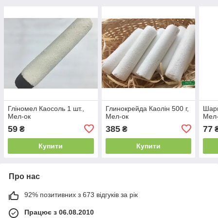
Гліномел Каосоль 1 шт.,
Глинокрейда Каолін 500 г,
Шари
Мел-ок
Мел-ок
Мел
59
385
77
₴
₴
Купити
Купити
Про нас
92% позитивних з 673 відгуків за рік
Працює з 06.08.2010