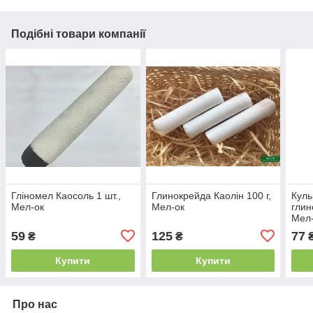
Подібні товари компанії
Гліномел Каосоль 1 шт.,
Глинокрейда Каолін 100 г,
Куль
Мел-ок
Мел-ок
глин
Мел
59
125
77
₴
₴
Купити
Купити
Про нас