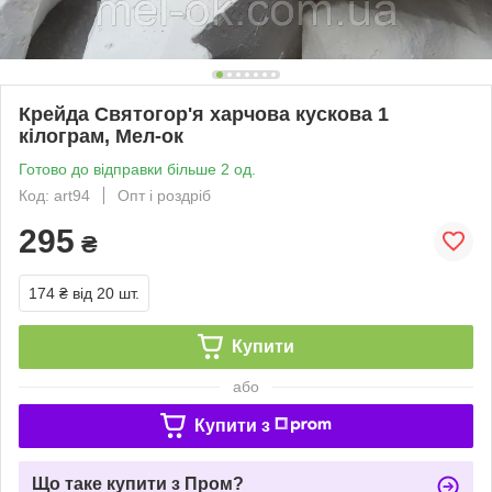
Крейда Святогор'я харчова кускова 1
кілограм, Мел-ок
Готово до відправки більше 2 од.
Код: art94
Опт і роздріб
295
₴
174 ₴
від 20 шт.
Купити
або
Купити з
Що таке купити з Пром?