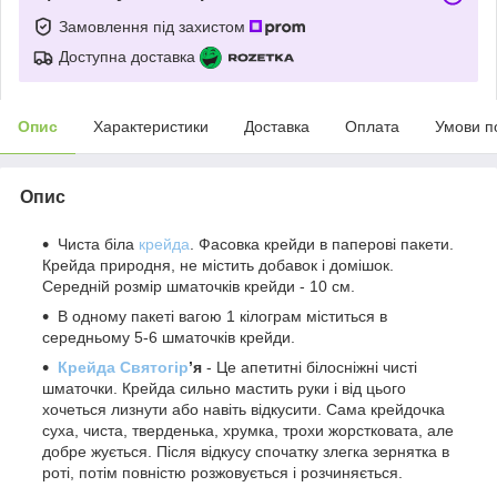
Замовлення під захистом
Доступна доставка
Опис
Характеристики
Доставка
Оплата
Умови п
Опис
Чиста біла
крейда
. Фасовка крейди в паперові пакети.
Крейда природня, не містить добавок і домішок.
Середній розмір шматочків крейди - 10 см.
В одному пакеті вагою 1 кілограм міститься в
середньому 5-6 шматочків крейди.
Крейда Святогір
’я
- Це апетитні білосніжні чисті
шматочки. Крейда сильно мастить руки і від цього
хочеться лизнути або навіть відкусити. Сама крейдочка
суха, чиста, тверденька, хрумка, трохи жорстковата, але
добре жується. Після відкусу спочатку злегка зернятка в
роті, потім повністю розжовується і розчиняється.