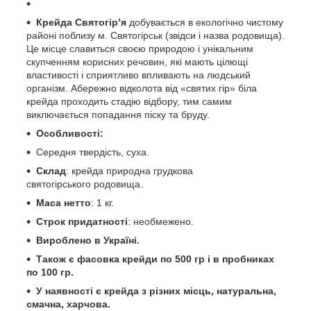
Крейда Святогір’я
добувається в екологічно чистому
районі поблизу м. Святогірськ (звідси і назва родовища).
Це місце славиться своєю природою і унікальним
скупченням корисних речовин, які мають цілющі
властивості і сприятливо впливають на людський
організм. Абережно відколота від «святих гір» біла
крейда проходить стадію відбору, тим самим
виключається попадання піску та бруду.
Особливості:
Середня твердість, суха.
Склад
: крейда природна грудкова
святогірського родовища.
Маса нетто
: 1 кг.
Строк придатності
: необмежено.
Вироблено в Україні.
Також є фасовка крейди по 500 гр і в пробниках
по 100 гр.
У наявності є крейда з різних місць, натуральна,
смачна, харчова.