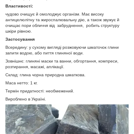
Властивості:
чудово очищує й омолоджує організм. Має високу
антицелюлітну та жироспалювальну дію, а також звужує й
очищає пори обличчя від забруднення, робить структуру
шкіри рівною.
Застосування
Всередину: у сухому вигляді розжовуючи шматочок глини
запити водою, або пиття глиняної води.
Зовнішнє: глиняні маски та ванни, обгортання, компреси,
розтирання, масажі, аплікації.
Склад: глина чорна природна шматкова.
Маса нетто: 1 кг.
Термін придатності: необмежений.
Вироблено в Україні.