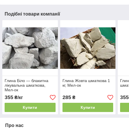
Подібні товари компанії
Глина Біло — блакитна
Глина Жовта шматкова 1
Глин
лікувальна шматкова,
кг, Мел-ок
шмат
Мел-ок
355
285
355
₴/кг
₴
Купити
Купити
Про нас