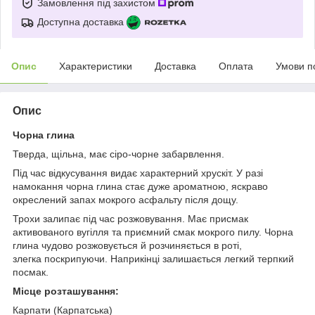
Замовлення під захистом
Доступна доставка
Опис
Характеристики
Доставка
Оплата
Умови п
Опис
Чорна глина
Тверда, щільна, має сіро-чорне забарвлення.
Під час відкусування видає характерний хрускіт. У разі
намокання чорна глина стає дуже ароматною, яскраво
окреслений запах мокрого асфальту після дощу.
Трохи залипає під час розжовування. Має присмак
активованого вугілля та приємний смак мокрого пилу. Чорна
глина чудово розжовується й розчиняється в роті,
злегка поскрипуючи. Наприкінці залишається легкий терпкий
посмак.
Місце розташування:
Карпати (Карпатська)