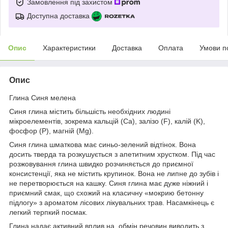
Замовлення під захистом
Доступна доставка
Опис
Характеристики
Доставка
Оплата
Умови п
Опис
Глина Синя мелена
Синя глина містить більшість необхідних людині
мікроелементів, зокрема кальцій (Ca), залізо (F), калій (K),
фосфор (P), магній (Mg).
Синя глина шматкова має синьо-зелений відтінок. Вона
досить тверда та розкушується з апетитним хрустком. Під час
розжовування глина швидко розчиняється до приємної
консистенції, яка не містить крупинок. Вона не липне до зубів і
не перетворюється на кашку. Синя глина має дуже ніжний і
приємний смак, що схожий на класичну «мокрию бетонну
підлогу» з ароматом лісових лікувальних трав. Насамкінець є
легкий терпкий посмак.
Глина надає активний вплив на обмін речовин виводить з