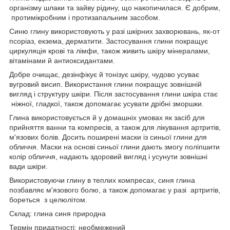
організму шлаки та зайву рідину, що накопичилася. Є добрим,
протимікробним і протизапальним засобом.
Синю глину використовують у разі шкірних захворювань, як-от
псоріаз, екзема, дерматити. Застосування глини покращує
циркуляція крові та лімфи, також живить шкіру мінералами,
вітамінами й антиоксидантами.
Добре очищає, дезінфікує й тонізує шкіру, чудово усуває
вугровий висип. Використання глини покращує зовнішній
вигляд і структуру шкіри. Після застосування глини шкіра стає
ніжної, гладкої, також допомагає усувати дрібні зморшки.
Глина використовується й у домашніх умовах як засіб для
прийняття ванни та компресів, а також для лікування артритів,
м'язових болів. Досить поширені маски із синьої глини для
обличчя. Маски на основі синьої глини дають змогу поліпшити
колір обличчя, надають здоровий вигляд і усунути зовнішні
вади шкіри.
Використовуючи глину в теплих компресах, синя глина
позбавляє м'язового болю, а також допомагає у разі артритів,
бореться з целюлітом.
Склад: глина синя природна
Термін придатності: необмежений