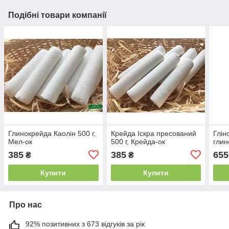
Подібні товари компанії
Глинокрейда Каолін 500 г,
Крейда Іскра пресований
Глін
Мел-ок
500 г, Крейда-ок
глин
385
385
655
₴
₴
Купити
Купити
Про нас
92% позитивних з 673 відгуків за рік