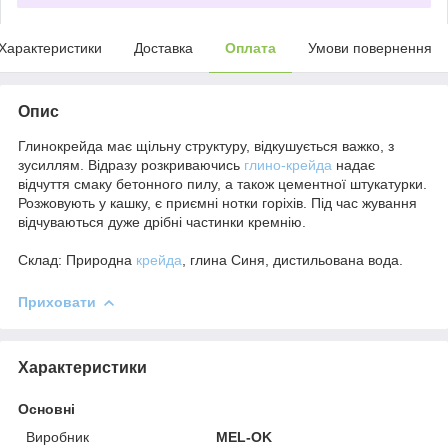
Характеристики
Доставка
Оплата
Умови повернення
Опис
Глинокрейда має щільну структуру, відкушується важко, з
зусиллям. Відразу розкриваючись
глино-крейда
надає
відчуття смаку бетонного пилу, а також цементної штукатурки.
Розжовують у кашку, є приємні нотки горіхів. Під час жування
відчуваються дуже дрібні частинки кремнію.
Склад: Природна
крейда
, глина Синя, дистильована вода.
Приховати
Характеристики
Основні
Виробник
MEL-OK