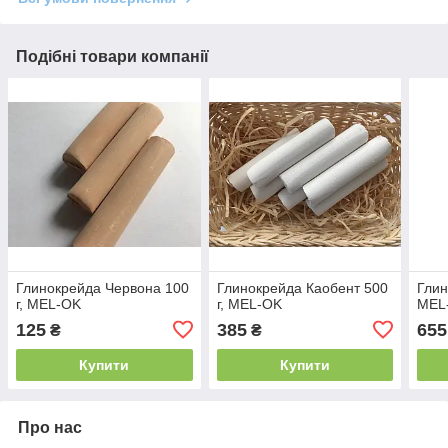
Подібні товари компанії
Глинокрейда Червона 100
Глинокрейда Каобент 500
Глин
г, MEL-OK
г, MEL-OK
MEL
125
385
655
₴
₴
Купити
Купити
Про нас