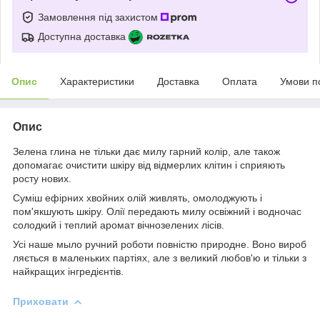
Замовлення під захистом
Доступна доставка
Опис
Характеристики
Доставка
Оплата
Умови п
Опис
Зелена глина не тільки дає милу гарний колір, але також
допомагає очистити шкіру від відмерлих клітин і сприяють
росту нових.
Суміш ефірних хвойних олій живлять, омолоджують і
пом'якшують шкіру. Олії передають милу освіжний і водночас
солодкий і теплий аромат вічнозелених лісів.
Усі наше мыло ручний роботи повністю природне. Воно вироб
ляється в маленьких партіях, але з великий любов'ю и тільки з
найкращих інгредієнтів.
Приховати