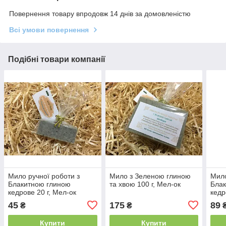
Повернення товару впродовж 14 днів за домовленістю
Всі умови повернення
Подібні товари компанії
Мило ручної роботи з
Мило з Зеленою глиною
Мило
Блакитною глиною
та хвою 100 г, Мел-ок
Бла
кедрове 20 г, Мел-ок
кедр
45
175
89
₴
₴
Купити
Купити