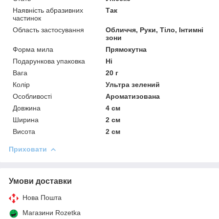
Наявність абразивних
Так
частинок
Область застосування
Обличчя, Руки, Тіло, Інтимні
зони
Форма мила
Прямокутна
Подарункова упаковка
Ні
Вага
20 г
Колір
Ультра зелений
Особливості
Ароматизована
Довжина
4 см
Ширина
2 см
Висота
2 см
Приховати
Умови доставки
Нова Пошта
Магазини Rozetka