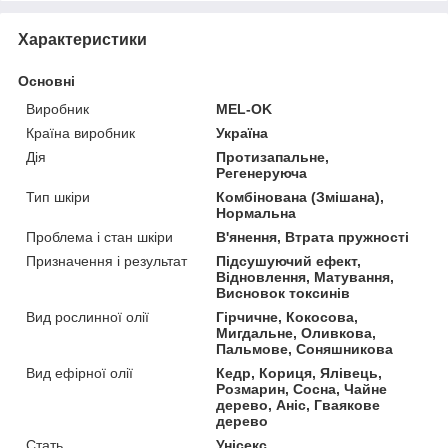
Характеристики
Основні
Виробник
MEL-OK
Країна виробник
Україна
Дія
Протизапальне,
Регенеруюча
Тип шкіри
Комбінована (Змішана),
Нормальна
Проблема і стан шкіри
В'янення, Втрата пружності
Призначення і результат
Підсушуючий ефект,
Відновлення, Матування,
Висновок токсинів
Вид рослинної олії
Гірчичне, Кокосова,
Мигдальне, Оливкова,
Пальмове, Соняшникова
Вид ефірної олії
Кедр, Кориця, Ялівець,
Розмарин, Сосна, Чайне
дерево, Аніс, Гваякове
дерево
Стать
Унісекс