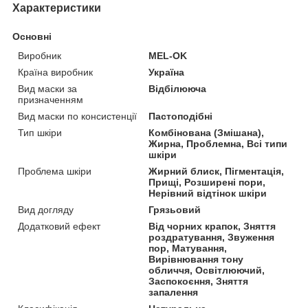
Характеристики
Основні
Виробник
MEL-OK
Країна виробник
Україна
Вид маски за
Відбілююча
призначенням
Вид маски по консистенції
Пастоподібні
Тип шкіри
Комбінована (Змішана),
Жирна, Проблемна, Всі типи
шкіри
Проблема шкіри
Жирний блиск, Пігментація,
Прищі, Розширені пори,
Нерівний відтінок шкіри
Вид догляду
Грязьовий
Додатковий ефект
Від чорних крапок, Зняття
роздратування, Звуження
пор, Матування,
Вирівнювання тону
обличчя, Освітлюючий,
Заспокоєння, Зняття
запалення