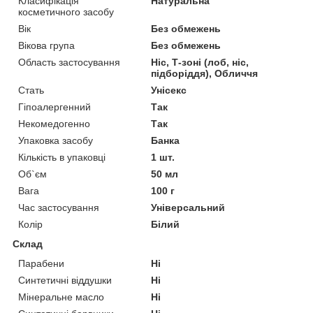
Класифікація
Натуральна
косметичного засобу
Вік
Без обмежень
Вікова група
Без обмежень
Область застосування
Ніс, Т-зоні (лоб, ніс,
підборіддя), Обличчя
Стать
Унісекс
Гіпоалергенний
Так
Некомедогенно
Так
Упаковка засобу
Банка
Кількість в упаковці
1 шт.
Об`єм
50 мл
Вага
100 г
Час застосування
Універсальний
Колір
Білий
Склад
Парабени
Ні
Синтетичні віддушки
Ні
Мінеральне масло
Ні