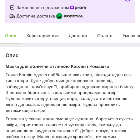
Замовлення під захистом
Доступна доставка
Опис
Характеристики
Доставка
Оплата
Умови п
Опис
Маска для обличчя з глиною Каолін і Ромашка
Глина Каолін одна з найбільш м'яких глин, підходить для всіх
типів шкіри. Дуже добре очищає поверхню шкіри від
забруднень, пом'якшує її, прибирає надлишки жирного блиску.
З легкістю бореться із запальними процесами на шкірі.
Чудово живить шкіру, очищає пори, володіє антисептичною
дією і допомагає відновленню шкіри. Чудово проводить
детоксикацію шкіри.
Ромашка у складі маски зменшує лущення, бореться з сухість
шкіри, сприятливо впливає на чутливу шкіру, схильну до
почервоніння і чудово заспокоює її. Добре тонізує, а також
відбілює шкіру. Масло покращує кровообіг, тим самим