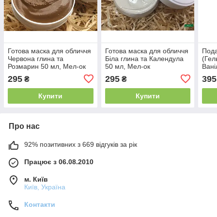
Готова маска для обличчя
Готова маска для обличчя
Пода
Червона глина та
Біла глина та Календула
(Гел
Розмарин 50 мл, Мел-ок
50 мл, Мел-ок
Вані
для 
295
295
395
₴
₴
Рома
Купити
Купити
Про нас
92% позитивних з 669 відгуків за рік
Працює з 06.08.2010
м. Київ
Київ, Україна
Контакти