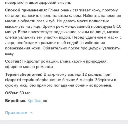
повертаючи шкірі здоровий вигляд.
Способ применения:
Глина очень стягивает кожу, поэтому
её стоит наносить очень толстым слоем. Избегать нанесения
маски в области глаз и губ. Не давать маске полностью
высохнуть на лице. Время рекомендованной процедуры 5-10
минут. Если присутствует подсыхание глины на лице, можно
слегка увлажить эти участки водой. Перед удалением маски с
лица, необходимо размочить её водой во избежания
повреждения кожи. Обязательно после процедуры увлажить
кожу.
Состав:
Гидролат ромашки, глина каолин природная,
эфирное масло ромашки.
Термін зберігання:
В закритому вигляді 12 місяців, при
відкритті термін зберігання не більше 6 місяців. Зберігати в
сухому місці без прямого попадання сонячних променів.
Об'єм:
50 мл
Виробник:
Крейда
-ок.
Приховати