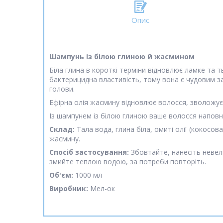
Опис
Шампунь із білою глиною й жасмином
Біла глина в короткі терміни відновлює ламке та 
бактерицидна властивість, тому вона є чудовим 
голови.
Ефірна олія жасмину відновлює волосся, зволожує
Із шампунем із білою глиною ваше волосся наповн
Склад:
Тала вода, глина біла, омиті олії (кокосова
жасмину.
Спосіб застосування:
Збовтайте, нанесіть невел
змийте теплою водою, за потреби повторіть.
Об'єм:
1000 мл
Виробник:
Мел-ок