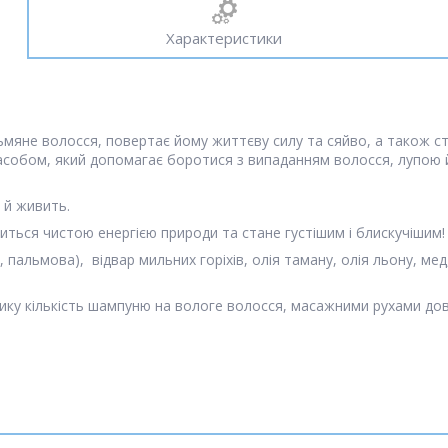
Характеристики
тьмяне волосся, повертає йому життєву силу та сяйво, а також с
засобом, який допомагає боротися з випаданням волосся, лупою
 й живить.
иться чистою енергією природи та стане густішим і блискучішим!
, пальмова), відвар мильних горіхів, олія таману, олія льону, ме
ику кількість шампуню на вологе волосся, масажними рухами дове