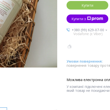
Купити
Купити з
+380 (99) 629-07-00
Vodafone (є Viber)
повернення товару протя
У компанії підключені ел
який товар не покидаючи 