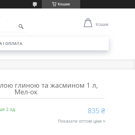
Кошик
4
Кошик
 І ОПЛАТА
ілою глиною та жасмином 1 л,
Мел-ок
835 ₴
ше 2 од.
Показати оптові ціни