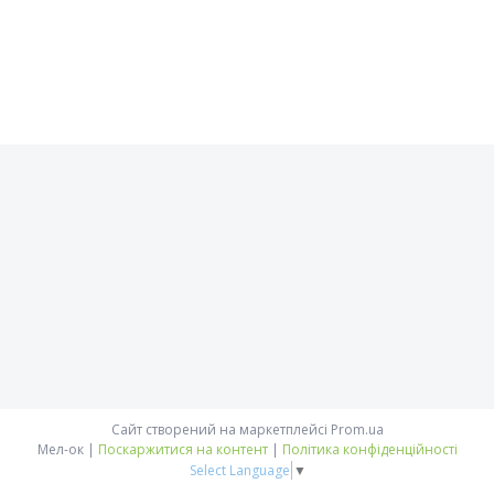
Сайт створений на маркетплейсі
Prom.ua
Мел-ок |
Поскаржитися на контент
|
Політика конфіденційності
Select Language
▼