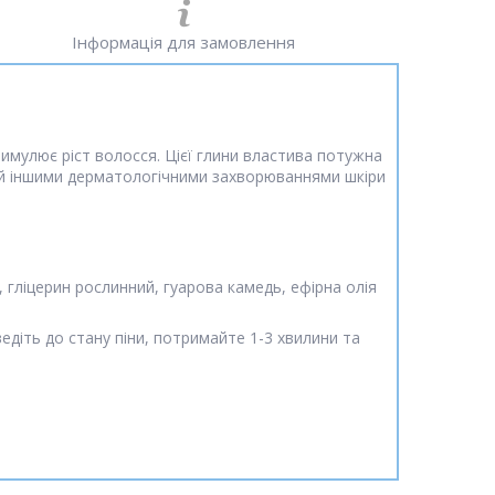
Інформація для замовлення
тимулює ріст волосся. Цієї глини властива потужна
 й іншими дерматологічними захворюваннями шкіри
д, гліцерин рослинний, гуарова камедь, ефірна олія
діть до стану піни, потримайте 1-3 хвилини та