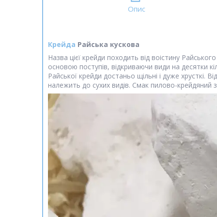
Опис
Крейда
Райська кускова
Назва цієї крейди походить від воістину Райського 
основою поступів, відкриваючи види на десятки кі
Райської крейди достаньо щільні і дуже хрусткі. В
належить до сухих видів. Смак пилово-крейдяний з