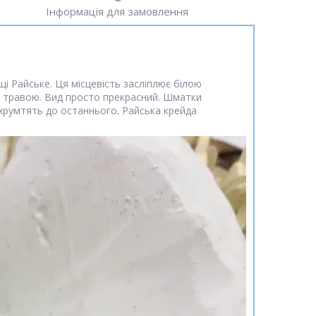
Інформація для замовлення
ищі Райське. Ця місцевість засліплює білою
лу травою. Вид просто прекрасний. Шматки
і хрумтять до останнього. Райська крейда