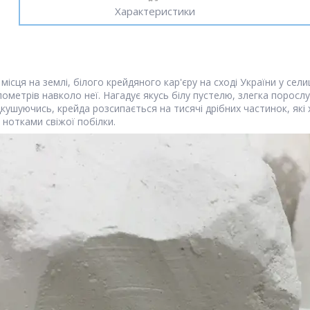
Характеристики
місця на землі, білого крейдяного кар'єру на сході України у сел
лометрів навколо неї. Нагадує якусь білу пустелю, злегка порос
ідкушуючись, крейда розсипається на тисячі дрібних частинок, як
 нотками свіжої побілки.