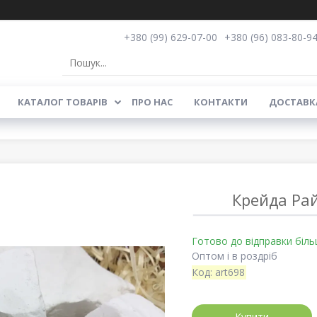
+380 (99) 629-07-00
+380 (96) 083-80-9
КАТАЛОГ ТОВАРІВ
ПРО НАС
КОНТАКТИ
ДОСТАВКА
Крейда Рай
Готово до відправки біль
Оптом і в роздріб
Код:
art698
Купити