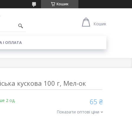
Кошик
4
Кошик
 І ОПЛАТА
ська кускова 100 г, Мел-ок
65 ₴
ше 2 од.
Показати оптові ціни