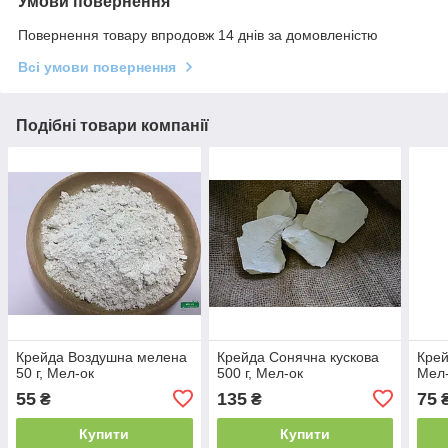
Умови повернення
Повернення товару впродовж 14 днів за домовленістю
Всі умови повернення
Подібні товари компанії
Крейда Воздушна мелена
Крейда Сонячна кускова
Крей
50 г, Мел-ок
500 г, Мел-ок
Мел
55
135
75
₴
₴
Купити
Купити