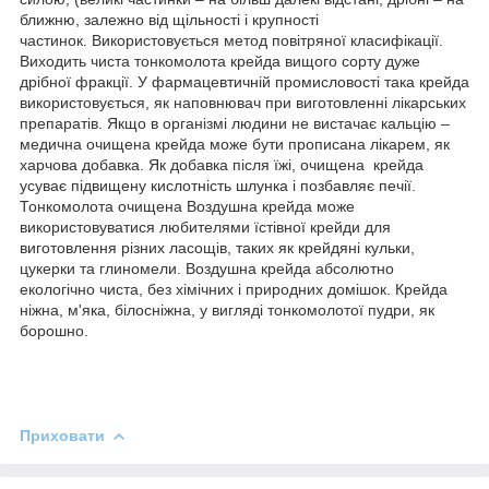
ближню, залежно від щільності і крупності
частинок. Використовується метод повітряної класифікації.
Виходить чиста тонкомолота крейда вищого сорту дуже
дрібної фракції. У фармацевтичній промисловості така крейда
використовується, як наповнювач при виготовленні лікарських
препаратів. Якщо в організмі людини не вистачає кальцію –
медична очищена крейда може бути прописана лікарем, як
харчова добавка. Як добавка після їжі, очищена крейда
усуває підвищену кислотність шлунка і позбавляє печії.
Тонкомолота очищена Воздушна крейда може
використовуватися любителями їстівної крейди для
виготовлення різних ласощів, таких як крейдяні кульки,
цукерки та глиномели. Воздушна крейда абсолютно
екологічно чиста, без хімічних і природних домішок. Крейда
ніжна, м'яка, білосніжна, у вигляді тонкомолотої пудри, як
борошно.
Приховати