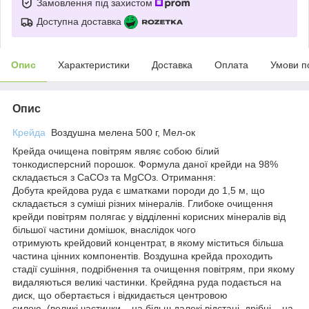
Замовлення під захистом
Доступна доставка
Опис
Характеристики
Доставка
Оплата
Умови п
Опис
Крейда
Воздушна мелена 500 г, Мел-ок
Крейда очищена повітрям являє собою білий
тонкодисперсний порошок. Формула даної крейди на 98%
складається з CaCOз та MgCOз. Отримання:
Добута крейдова руда є шматками породи до 1,5 м, що
складається з суміші різних мінералів. Глибоке очищення
крейди повітрям полягає у відділенні корисних мінералів від
більшої частини домішок, внаслідок чого
отримують крейдовий концентрат, в якому міститься більша
частина цінних компонентів. Воздушна крейда проходить
стадії сушіння, подрібнення та очищення повітрям, при якому
видаляються великі частинки. Крейдяна руда подається на
диск, що обертається і відкидається центровою
силою, (великі частинки – на більш далекі відстані, дрібні – на