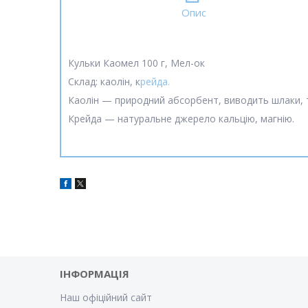
Опис
Кульки Каомел 100 г, Мел-ок
Склад: каолін, к
рейда.
Каолін — природний абсорбент, виводить шлаки, т
Крейда — натуральне джерело кальцію, магнію.
ІНФОРМАЦІЯ
Наш офіційний сайт