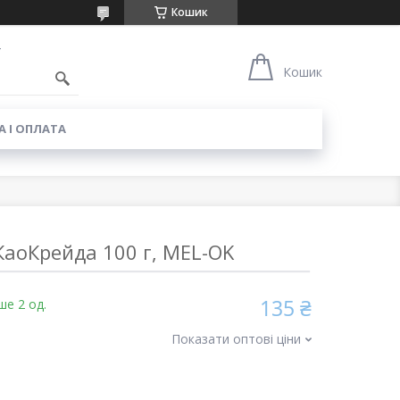
Кошик
4
Кошик
 І ОПЛАТА
КаоКрейда 100 г, MEL-OK
135 ₴
ше 2 од.
Показати оптові ціни