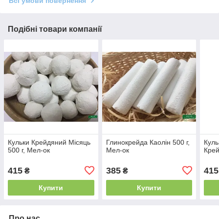
Всі умови повернення
Подібні товари компанії
Кульки Крейдяний Місяць
Глинокрейда Каолін 500 г,
Куль
500 г, Мел-ок
Мел-ок
Крей
415
385
415
₴
₴
Купити
Купити
Про нас