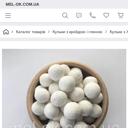
MEL-OK.COM.UA
Каталог товарів
Кульки з крейдою і глиною
Кульки з 