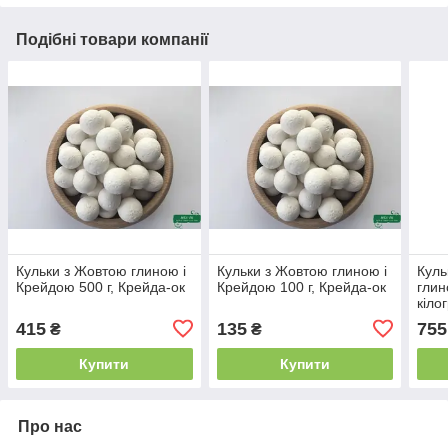
Подібні товари компанії
Кульки з Жовтою глиною і
Кульки з Жовтою глиною і
Куль
Крейдою 500 г, Крейда-ок
Крейдою 100 г, Крейда-ок
глин
кіло
415
135
755
₴
₴
Купити
Купити
Про нас