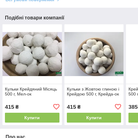
Подібні товари компанії
Кульки Крейдяний Місяць
Кульки з Жовтою глиною і
Крей
500 г, Мел-ок
Крейдою 500 г, Крейда-ок
500 
415
415
385
₴
₴
Купити
Купити
Про нас