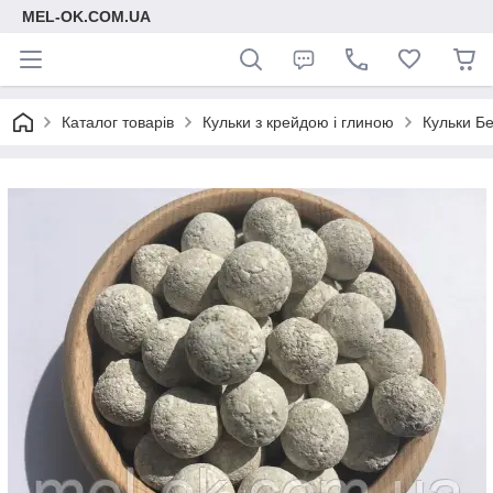
MEL-OK.COM.UA
Каталог товарів
Кульки з крейдою і глиною
Кульки Бе