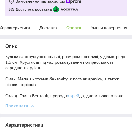
Замовлення під захистом
Доступна доставка
Характеристики
Доставка
Оплата
Умови повернення
Опис
Кульки за структурою щільні, розміром невеликі, у діаметрі до
1.5 см. Хрусткість під час розжовування помірно, мають
середню твердість.
Смак: Мела з нотками бентоніту, є посмак арахісу, а також
лісових горішків.
Склад: Глина Бентоніт, природн
а крей
да, дистильована вода.
Приховати
Характеристики