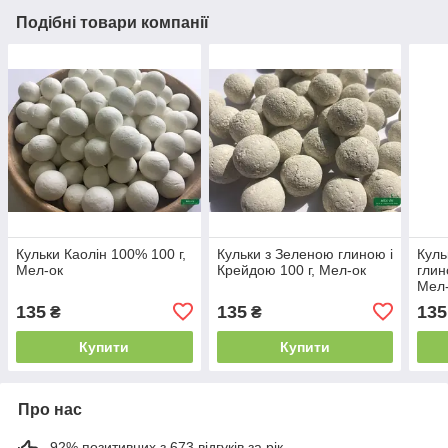
Подібні товари компанії
Кульки Каолін 100% 100 г,
Кульки з Зеленою глиною і
Куль
Мел-ок
Крейдою 100 г, Мел-ок
глин
Мел
135
135
135
₴
₴
Купити
Купити
Про нас
92% позитивних з 673 відгуків за рік