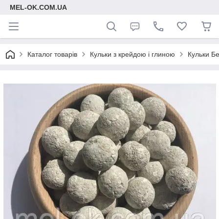
MEL-OK.COM.UA
Каталог товарів
Кульки з крейдою і глиною
Кульки Бе