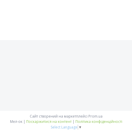
Сайт створений на маркетплейсі
Prom.ua
Мел-ок |
Поскаржитися на контент
|
Політика конфіденційності
Select Language
▼