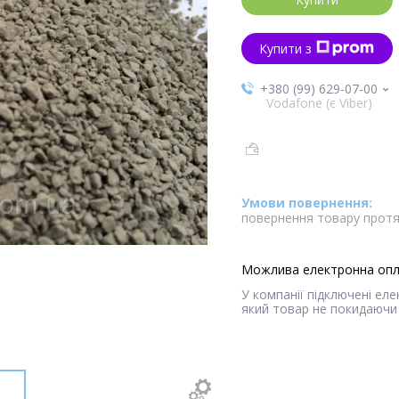
Купити з
+380 (99) 629-07-00
Vodafone (є Viber)
повернення товару протя
У компанії підключені ел
який товар не покидаючи 