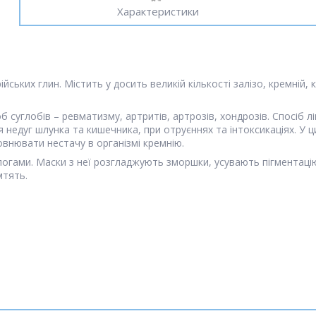
Характеристики
ьких глин. Містить у досить великій кількості залізо, кремній, ко
 суглобів – ревматизму, артритів, артрозів, хондрозів. Спосіб
я недуг шлунка та кишечника, при отруєннях та інтоксикаціях. У
внювати нестачу в організмі кремнію.
огами. Маски з неї розгладжують зморшки, усувають пігментаці
мтять.