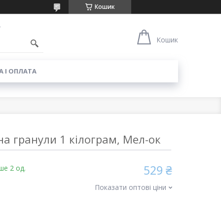
Кошик
4
Кошик
 І ОПЛАТА
а гранули 1 кілограм, Мел-ок
529 ₴
ше 2 од.
Показати оптові ціни