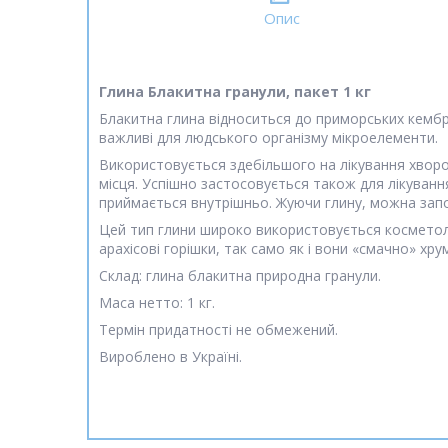
Опис
Глина Блакитна гранули, пакет 1 кг
Блакитна глина відноситься до приморських кембрійс
важливі для людського організму мікроелементи.
Використовується здебільшого на лікування хвороб
місця. Успішно застосовується також для лікуванн
приймається внутрішньо. Жуючи глину, можна запо
Цей тип глини широко використовується косметол
арахісові горішки, так само як і вони «смачно» хру
Склад: глина блакитна природна гранули.
Маса нетто: 1 кг.
Термін придатності не обмежений.
Вироблено в Україні.