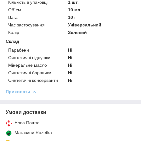
Кількість в упаковці
1 шт.
Об`єм
10 мл
Вага
10 г
Час застосування
Універсальний
Колір
Зелений
Склад
Парабени
Ні
Синтетичні віддушки
Ні
Мінеральне масло
Ні
Синтетичні барвники
Ні
Синтетичні консерванти
Ні
Приховати
Умови доставки
Нова Пошта
Магазини Rozetka