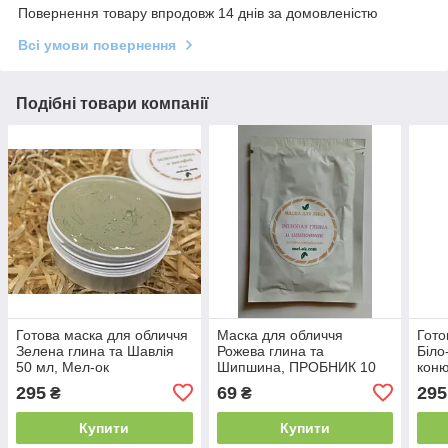
Повернення товару впродовж 14 днів за домовленістю
Всі умови повернення
Подібні товари компанії
Готова маска для обличчя
Маска для обличчя
Гото
Зелена глина та Шавлія
Рожева глина та
Біло
50 мл, Мел-ок
Шипшина, ПРОБНИК 10
коню
мл
295
69
295
₴
₴
Купити
Купити