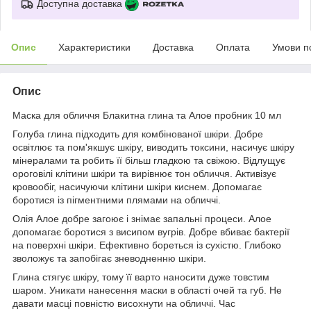
Доступна доставка
Опис
Характеристики
Доставка
Оплата
Умови п
Опис
Маска для обличчя Блакитна глина та Алое пробник 10 мл
Голуба глина підходить для комбінованої шкіри. Добре
освітлює та пом'якшує шкіру, виводить токсини, насичує шкіру
мінералами та робить її більш гладкою та свіжою. Відлущує
ороговілі клітини шкіри та вирівнює тон обличчя. Активізує
кровообіг, насичуючи клітини шкіри киснем. Допомагає
боротися із пігментними плямами на обличчі.
Олія Алое добре загоює і знімає запальні процеси. Алое
допомагає боротися з висипом вугрів. Добре вбиває бактерії
на поверхні шкіри. Ефективно бореться із сухістю. Глибоко
зволожує та запобігає зневодненню шкіри.
Глина стягує шкіру, тому її варто наносити дуже товстим
шаром. Уникати нанесення маски в області очей та губ. Не
давати масці повністю висохнути на обличчі. Час