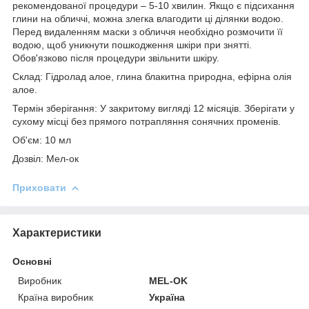
рекомендованої процедури – 5-10 хвилин. Якщо є підсихання
глини на обличчі, можна злегка влагодити ці ділянки водою.
Перед видаленням маски з обличчя необхідно розмочити її
водою, щоб уникнути пошкодження шкіри при знятті.
Обов'язково після процедури звільнити шкіру.
Склад: Гідролад алое, глина блакитна природна, ефірна олія
алое.
Термін зберігання: У закритому вигляді 12 місяців. Зберігати у
сухому місці без прямого потрапляння сонячних променів.
Об'єм: 10 мл
Дозвіл: Мел-ок
Приховати
Характеристики
Основні
Виробник
MEL-OK
Країна виробник
Україна