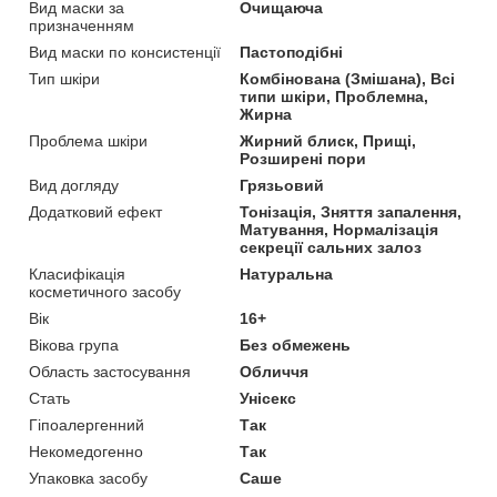
Вид маски за
Очищаюча
призначенням
Вид маски по консистенції
Пастоподібні
Тип шкіри
Комбінована (Змішана), Всі
типи шкіри, Проблемна,
Жирна
Проблема шкіри
Жирний блиск, Прищі,
Розширені пори
Вид догляду
Грязьовий
Додатковий ефект
Тонізація, Зняття запалення,
Матування, Нормалізація
секреції сальних залоз
Класифікація
Натуральна
косметичного засобу
Вік
16+
Вікова група
Без обмежень
Область застосування
Обличчя
Стать
Унісекс
Гіпоалергенний
Так
Некомедогенно
Так
Упаковка засобу
Саше