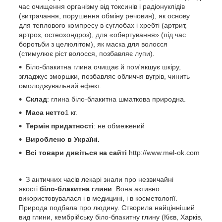
час очищення організму від токсинів і радіонуклідів
(витрачання, порушення обміну речовин), як основу
для теплового компресу в суглобах і хребті (артрит,
артроз, остеохондроз), для «обертування» (під час
боротьби з целюлітом), як маска для волосся
(стимулює ріст волосся, позбавляє лупи).
Біло-блакитна глина очищає й пом'якшує шкіру,
згладжує зморшки, позбавляє обличчя вугрів, чинить
омолоджувальний ефект.
Склад
: глина біло-блакитна шматкова природна.
Маса нетто
1 кг.
Термін придатності
: не обмежений
Вироблено в Україні.
Всі товари дивіться на сайті
http://www.mel-ok.com
З античних часів лекарі знали про незвичайні
якості
біло-блакитна глини
. Вона активно
використовувалася і в медицині, і в косметології.
Природа подбала про людину. Створила найцінніший
вид глини, кембрійську біло-блакитну глину (Кієв, Харків,