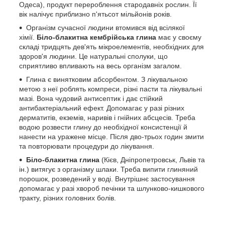
Одеса), продукт перероблення стародавніх рослин. Її
вік налічує приблизно п'ятьсот мільйонів років.
Організм сучасної людини втомився від всілякої
хімії.
Біло-блакитна кембрійська глина
має у своєму
складі тридцять дев'ять мікроелементів, необхідних для
здоров'я людини. Це натуральні сполуки, що
сприятливо впливають на весь організм загалом.
Глина є винятковим абсорбентом. З лікувальною
метою з неї роблять компреси, різні пасти та лікувальні
мазі. Вона чудовий антисептик і дає стійкий
антибактеріальний ефект. Допомагає у разі різних
дерматитів, екземів, наривів і гнійних абсцесів. Треба
водою розвести глину до необхідної консистенції й
нанести на уражене місце. Після дво-трьох годин змити
та повторювати процедури до лікування.
Біло-блакитна глина
(Кієв, Дніпропетровськ, Львів та
ін.) витягує з організму шлаки. Треба випити глиняний
порошок, розведений у воді. Внутрішнє застосування
допомагає у разі хвороб печінки та шлунково-кишкового
тракту, різних головних болів.