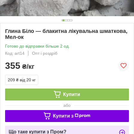
Глина Біло — блакитна лікувальна шматкова,
Мел-ок
Готово до відправки більше 2 од.
Код: art14
Опт і роздріб
355
₴/кг
209 ₴
від 20 кг
Купити
або
Купити з
Що таке купити з Пром?