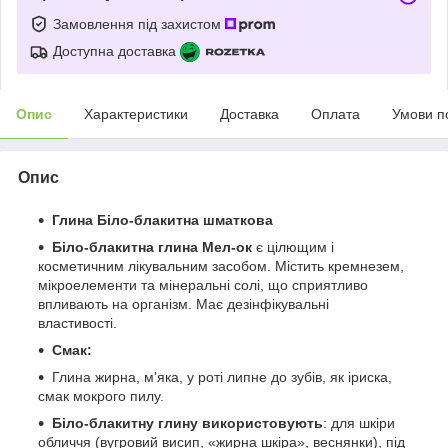
Замовлення під захистом
Доступна доставка
Опис
Характеристики
Доставка
Оплата
Умови п
Опис
Глина Біло-блакитна шматкова
Біло-блакитна глина
Мел-ок
є цілющим і
косметичним лікувальним засобом. Містить кремнезем,
мікроелементи та мінеральні солі, що сприятливо
впливають на організм. Має дезінфікувальні
властивості.
Смак:
Глина жирна, м'яка, у роті липне до зубів, як іриска,
смак мокрого пилу.
Біло-блакитну глину використовують
: для шкіри
обличчя (вугровий висип, «жирна шкіра», веснянки), під