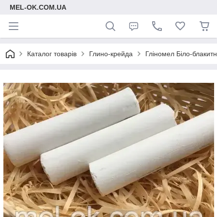
MEL-OK.COM.UA
Каталог товарів
Глино-крейда
Гліномел Біло-блакитна