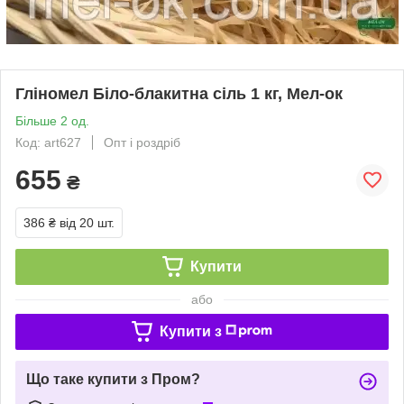
Гліномел Біло-блакитна сіль 1 кг, Мел-ок
Більше 2 од.
Код: art627
Опт і роздріб
655
₴
386 ₴
від 20 шт.
Купити
або
Купити з
Що таке купити з Пром?