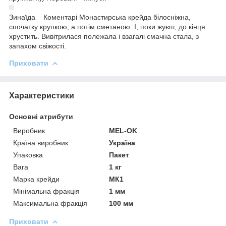
Зинаїда
Коментарі Монастирська крейда білосніжна,
спочатку крупкою, а потім сметаною. І, поки жуєш, до кінця
хрустить. Вивітрилася полежала і взагалі смачна стала, з
запахом свіжості.
Приховати
Характеристики
Основні атрибути
Виробник
MEL-OK
Країна виробник
Україна
Упаковка
Пакет
Вага
1 кг
Марка крейди
МК1
Мінімальна фракція
1 мм
Максимальна фракція
100 мм
Приховати