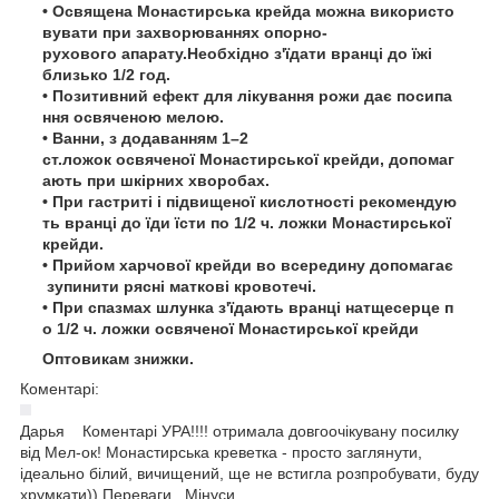
• Освящена Монастирська крейда можна використо
вувати при захворюваннях опорно-
рухового апарату.Необхідно з'їдати вранці до їжі
близько 1/2 год.
• Позитивний ефект для лікування рожи дає посипа
ння освяченою мелою.
• Ванни, з додаванням 1–2
ст.ложок освяченої Монастирської крейди, допомаг
ають при шкірних хворобах.
• При гастриті і підвищеної кислотності рекомендую
ть вранці до їди їсти по 1/2 ч. ложки Монастирської
крейди.
• Прийом харчової крейди во всередину допомагає
зупинити рясні маткові кровотечі.
• При спазмах шлунка з'їдають вранці натщесерце п
о 1/2 ч. ложки освяченої Монастирської крейди
Оптовикам знижки.
Коментарі:
Дарья
Коментарі УРА!!!! отримала довгоочікувану посилку
від Мел-ок! Монастирська креветка - просто заглянути,
ідеально білий, вичищений, ще не встигла розпробувати, буду
хрумкати)) Переваги Мінуси