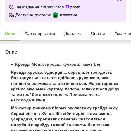
Замовлення під захистом
Доступна доставка
Опис
Характеристики
Доставка
Оплата
Умови п
Опис
Крейда Монастирська кускова, пакет 1 кг
Крейда хрумка, однорідна, середньої твердості.
Розжовується легкою дрібною крупинкою, яка
повністю розмокає та розчиняється. Монастирська
крейда має смак картону, паперу, запаху після дощу
та мокрої бетонної підлоги. Приємна легка
насолода в кінці.
Монастир виник на білому скелястому крейдяному
березі річки в XVI ст. Він ніби виріс із цих скель;
усередині, в крейдяних печерах знаходяться
вирубані в крейду та келії та храми. Величезна
частина монастиря розташувалася в товщі