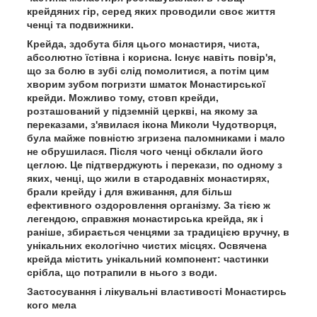
крейдяних гір, серед яких проводили своє життя
ченці та подвижники.
Крейда, здобута біля цього монастиря, чиста,
абсолютно їстівна і корисна. Існує навіть повір'я,
що за болю в зубі слід помолитися, а потім цим
хворим зубом погризти шматок Монастирської
крейди. Можливо тому, стовп крейди,
розташований у підземній церкві, на якому за
переказами, з'явилася ікона Миколи Чудотворця,
була майже повністю згризена паломниками і мало
не обрушилася. Після чого ченці обклали його
цеглою. Це підтверджують і перекази, по одному з
яких, ченці, що жили в стародавніх монастирях,
брали крейду і для вживання, для більш
ефективного оздоровлення організму. За тією ж
легендою, справжня монастирська крейда, як і
раніше, збирається ченцями за традицією вручну, в
унікальних екологічно чистих місцях. Освячена
крейда містить унікальний компонент: частинки
срібла, що потрапили в нього з води.
Застосування і лікувальні властивості Монастирсь
кого мела