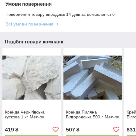
Умови повернення
Повернення товару впродовж 14 днів за домовленістю
Всі умови повернення
Подібні товари компанії
Крейда Чернігівська
Крейда Пиляна
Кре
кускова 1 кг, Мел-ок
Білгородська 500 г, Мел-ок
Білг
419
507
831
₴
₴