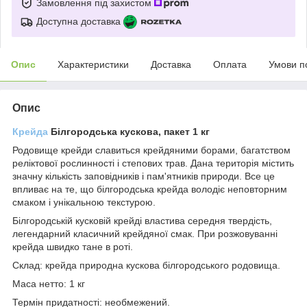
Замовлення під захистом
Доступна доставка
Опис
Характеристики
Доставка
Оплата
Умови п
Опис
Крейда
Білгородська кускова, пакет 1 кг
Родовище крейди славиться крейдяними борами, багатством
реліктової рослинності і степових трав. Дана територія містить
значну кількість заповідників і пам'ятників природи. Все це
впливає на те, що білгородська крейда володіє неповторним
смаком і унікальною текстурою.
Білгородській кусковій крейді властива середня твердість,
легендарний класичний крейдяної смак. При розжовуванні
крейда швидко тане в роті.
Склад: крейда природна кускова білгородського родовища.
Маса нетто: 1 кг
Термін придатності: необмежений.