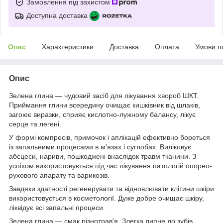
Замовлення під захистом
Доступна доставка
Опис
Характеристики
Доставка
Оплата
Умови п
Опис
Зелена глина — чудовий засіб для лікування хвороб ШКТ.
Приймання глини всередину очищає кишківник від шлаків,
загоює виразки, сприяє кислотно-лужному балансу, лікує
серце та легені.
У формі компресів, примочок і аплікацій ефективно бореться
із запальними процесами в м'язах і суглобах. Виліковує
абсцеси, нариви, пошкоджені внаслідок травм тканини. З
успіхом використовується під час лікування патологій опорно-
рухового апарату та варикозів.
Завдяки здатності регенерувати та відновлювати клітини шкіри
використовується в косметології. Дуже добре очищає шкіру,
ліквідує всі запальні процеси.
Зелена глина — смак різнотрав'я. Злегка липне до зубів.