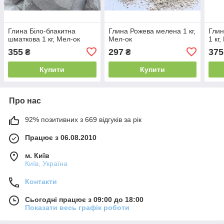
Глина Біло-блакитна
Глина Рожева мелена 1 кг,
Глин
шматкова 1 кг, Мел-ок
Мел-ок
1 кг
355
297
375
₴
₴
Купити
Купити
Про нас
92% позитивних з 669 відгуків за рік
Працює з 06.08.2010
м. Київ
Київ, Україна
Контакти
Сьогодні працює з 09:00 до 18:00
Показати весь графік роботи