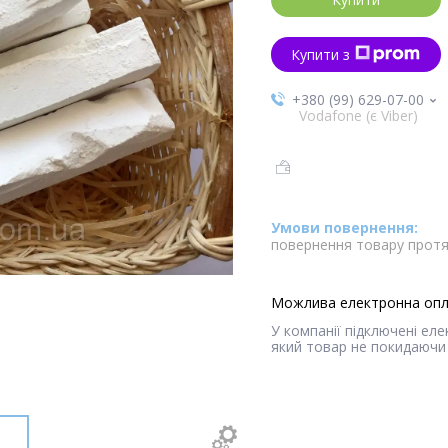
Купити з
+380 (99) 629-07-00
Vodafone (є Viber)
повернення товару протя
У компанії підключені ел
який товар не покидаючи 