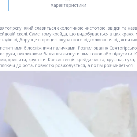
Характеристики
вятогірску, який славиться екологічною чистотою, звідси та наз
йдовій скелі. Саме тому крейда, що видобувається в цих краях,
стадію відбору ще в процесі акуратного відколювання від «святих
петитними білосніжними паличками. Розпилювання Святогірської
ює руки, викликаючи бажання лизнути шматочок або відкусити. Кр
ми, кришити, хрустіти. Консистенція крейди чиста, хрустка, суха
пляючи до рота, повністю розжовується, а потім розчиняється.