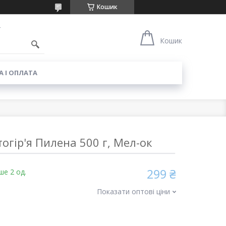
Кошик
4
Кошик
 І ОПЛАТА
огір'я Пилена 500 г, Мел-ок
299 ₴
ше 2 од.
Показати оптові ціни