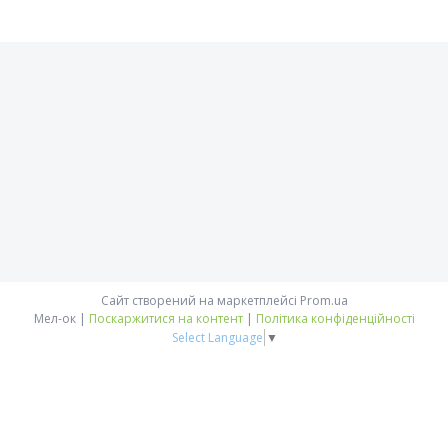
Сайт створений на маркетплейсі
Prom.ua
Мел-ок |
Поскаржитися на контент
|
Політика конфіденційності
Select Language
▼