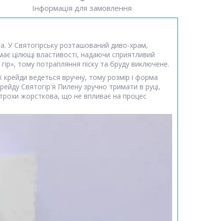
Інформація для замовлення
ва. У Святогірську розташований диво-храм,
 має цілющі властивості, надаючи сприятливий
 гір», тому потрапляння піску та бруду виключене.
 крейди ведеться вручну, тому розмір і форма
ейду Святогір'я Пилену зручно тримати в руці,
, трохи жорсткова, що не впливає на процес