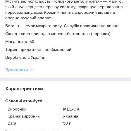
Містить велику кількість «головного металу життя» — магнію,
який лікує серце та нервову систему, покращує передавання
нервових імпульсів. Кремній чинить оздоровчий вплив на
опорно-руховий апарат.
Бетоніт — смак мокрого пилу. До зубів практично не липне.
Склад: глина природна мелена бентонітова (порошок).
Маса нетто: 50 г
Термін придатності: необмежений.
Вироблено в Україні.
Приховати
Характеристики
Основні атрибути
Виробник
MEL-OK
Країна виробник
Україна
Вага
50 г