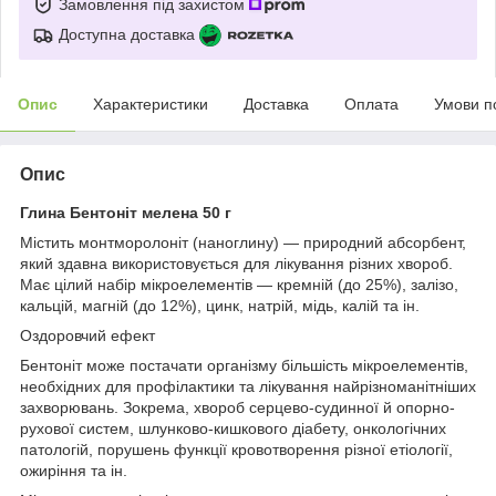
Замовлення під захистом
Доступна доставка
Опис
Характеристики
Доставка
Оплата
Умови п
Опис
Глина Бентоніт мелена 50 г
Містить монтморолоніт (наноглину) — природний абсорбент,
який здавна використовується для лікування різних хвороб.
Має цілий набір мікроелементів — кремній (до 25%), залізо,
кальцій, магній (до 12%), цинк, натрій, мідь, калій та ін.
Оздоровчий ефект
Бентоніт може постачати організму більшість мікроелементів,
необхідних для профілактики та лікування найрізноманітніших
захворювань. Зокрема, хвороб серцево-судинної й опорно-
рухової систем, шлунково-кишкового діабету, онкологічних
патологій, порушень функції кровотворення різної етіології,
ожиріння та ін.