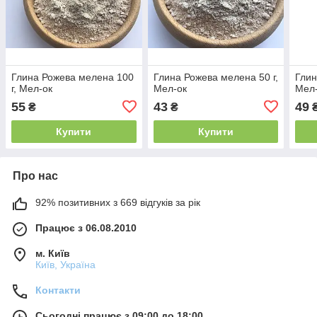
Глина Рожева мелена 100
Глина Рожева мелена 50 г,
Глин
г, Мел-ок
Мел-ок
Мел
55
43
49
₴
₴
Купити
Купити
Про нас
92% позитивних з 669 відгуків за рік
Працює з 06.08.2010
м. Київ
Київ, Україна
Контакти
Сьогодні працює з 09:00 до 18:00